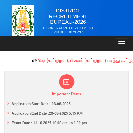
DISTRICT
RECRUITMENT
BUREAU-2026
COOPERATIVE DEPARTMENT
VIRUDHUNAGAR
Toggl
naviga
பி.ஏ (கூட்டுறவு ), பி.காம் (கூட்டுறவு ) படித்து
Important Dates
Application Start Date : 06-08-2025
Application End Date :29-08-2025 5.45 P.M.
Exam Date : 11.10.2025 10.00 am. to 1.00 pm.